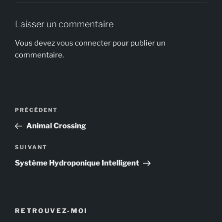
Laisser un commentaire
Vous devez
vous connecter
pour publier un
commentaire.
Navigation
Article
PRÉCÉDENT
de
précédent
Animal Crossing
l’article
Article
SUIVANT
suivant
Système Hydroponique Intelligent
RETROUVEZ-MOI