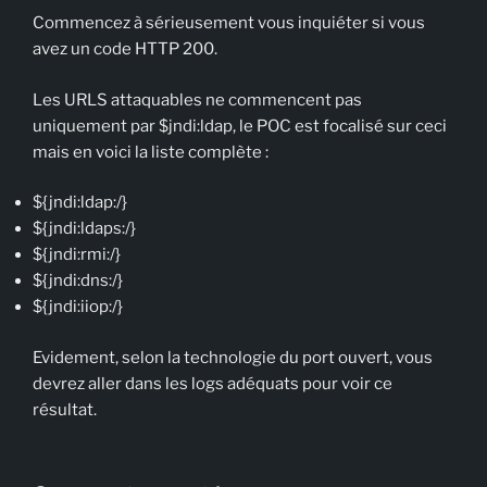
Commencez à sérieusement vous inquiéter si vous
avez un code HTTP 200.
Les URLS attaquables ne commencent pas
uniquement par $jndi:ldap, le POC est focalisé sur ceci
mais en voici la liste complète :
${jndi:ldap:/}
${jndi:ldaps:/}
${jndi:rmi:/}
${jndi:dns:/}
${jndi:iiop:/}
Evidement, selon la technologie du port ouvert, vous
devrez aller dans les logs adéquats pour voir ce
résultat.