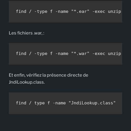
find / -type f -name "*.ear" -exec unzip -l
Les fichiers .war, :
find / -type f -name "*.war" -exec unzip -l
Et enfin, vérifiez la présence directe de
JndiLookup.class.
find / type f -name "JndiLookup.class"