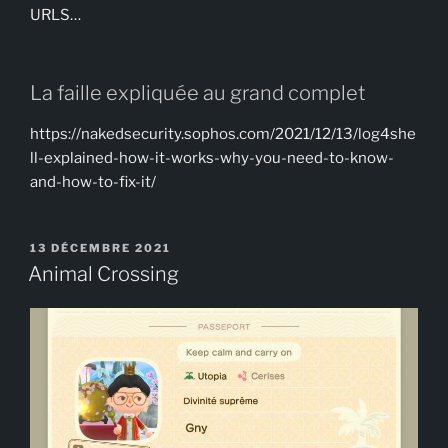
URLS…
La faille expliquée au grand complet
https://nakedsecurity.sophos.com/2021/12/13/log4she
ll-explained-how-it-works-why-you-need-to-know-
and-how-to-fix-it/
PUBLIÉ
13 DÉCEMBRE 2021
LE
Animal Crossing