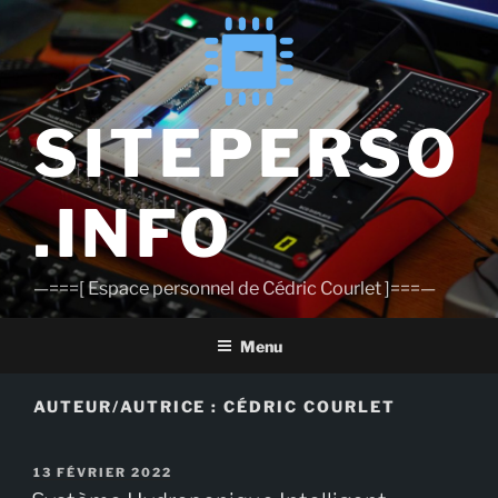
Aller
au
contenu
principal
SITEPERSO
.INFO
—===[ Espace personnel de Cédric Courlet ]===—
Menu
AUTEUR/AUTRICE :
CÉDRIC COURLET
PUBLIÉ
13 FÉVRIER 2022
LE