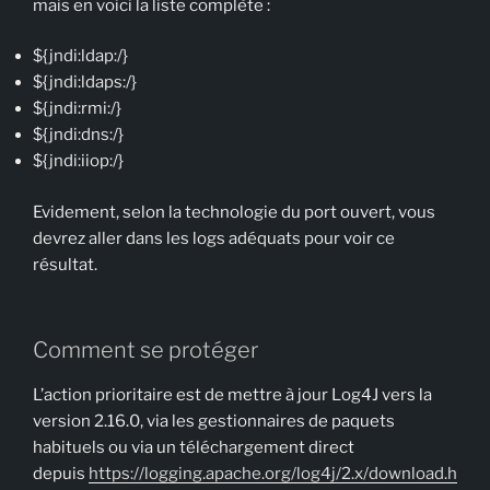
mais en voici la liste complète :
${jndi:ldap:/}
${jndi:ldaps:/}
${jndi:rmi:/}
${jndi:dns:/}
${jndi:iiop:/}
Evidement, selon la technologie du port ouvert, vous
devrez aller dans les logs adéquats pour voir ce
résultat.
Comment se protéger
L’action prioritaire est de mettre à jour Log4J vers la
version 2.16.0, via les gestionnaires de paquets
habituels ou via un téléchargement direct
depuis
https://logging.apache.org/log4j/2.x/download.h