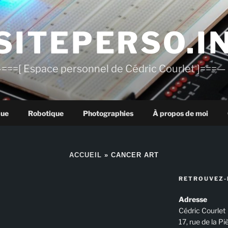
SITEPERSO.I
===[ Espace personnel de Cédric Courlet ]===—
que
Robotique
Photographies
À propos de moi
ACCUEIL
»
CANCER ART
RETROUVEZ-
Adresse
Cédric Courlet
17, rue de la P