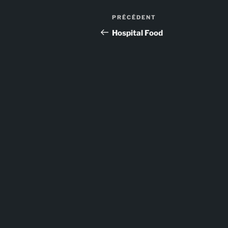
Navigation
Article
PRÉCÉDENT
de
précédent
Hospital Food
l’article